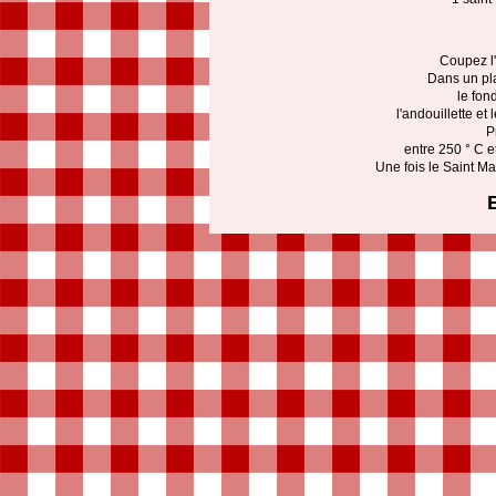
Coupez l'
Dans un pla
le fon
l'andouillette et
P
entre 250 ° C e
Une fois le Saint Ma