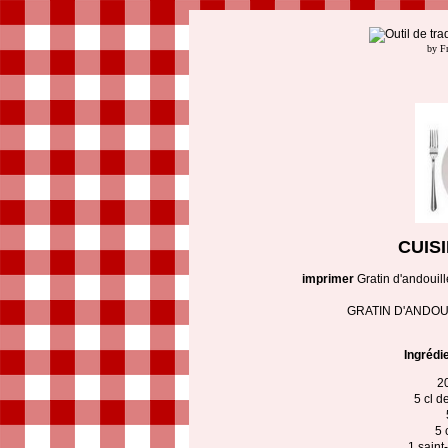
by F
CUIS
imprimer
Gratin d'andouill
GRATIN D'ANDOU
Ingrédi
20
5 cl d
5 
1 saint