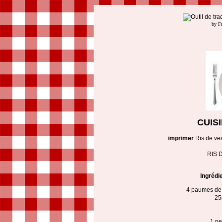
by F
CUIS
imprimer
Ris de ve
RIS 
Ingrédi
4 paumes de 
25
1 pe