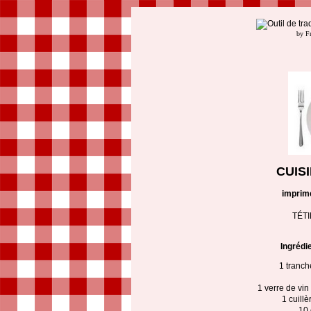
by F
CUIS
imprim
TÉT
Ingrédi
1 tranch
1 verre de vin
1 cuill
10 