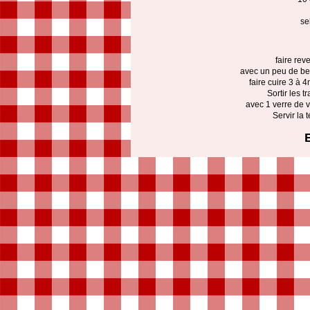
se
faire rev
avec un peu de beu
faire cuire 3 à 
Sortir les 
avec 1 verre de v
Servir la