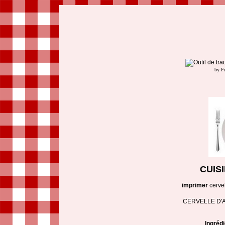
by F
CUIS
imprimer
cerve
CERVELLE D'A
Ingréd