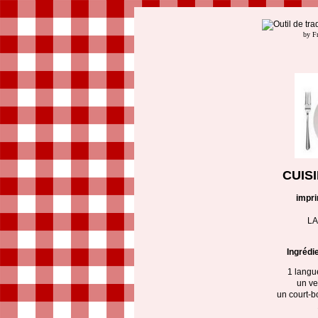
by F
CUIS
impr
L
Ingrédi
1 langu
un ve
un court-bo