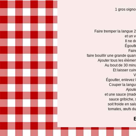
1 gros oigno
Faire tremper la langue 
et un v
Il ne d
Égoutte
Fair
faire bouillir une grande quan
Ajouter tous les élément
Au bout de 30 minu
Et laisser cui
V
Égoutter, enlevez 
Couper la langu
Ajout
et une sauce (madè
sauce gribiche, s
soit froide en s
tomates, œufs dur