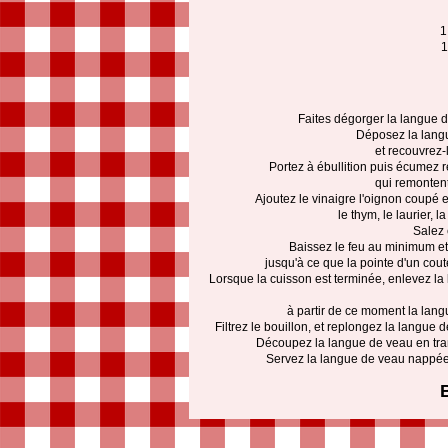
1
1
Faites dégorger la langue d
Déposez la langu
et recouvrez-
Portez à ébullition puis écumez 
qui remontent
Ajoutez le vinaigre l'oignon coupé e
le thym, le laurier, l
Salez 
Baissez le feu au minimum et
jusqu'à ce que la pointe d'un cou
Lorsque la cuisson est terminée, enlevez la 
à partir de ce moment la langu
Filtrez le bouillon, et replongez la langue
Découpez la langue de veau en tr
Servez la langue de veau nappée