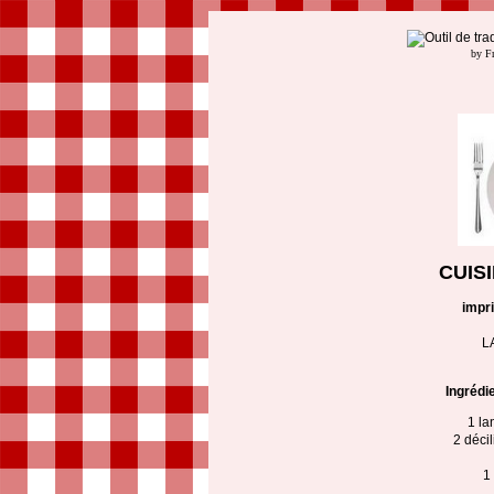
by F
CUIS
impr
L
Ingrédi
1 la
2 décil
1