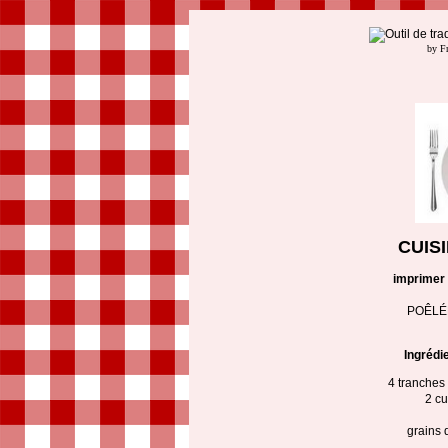
by F
CUIS
imprimer
POÊLÉ
Ingrédi
4 tranches
2 cu
grains