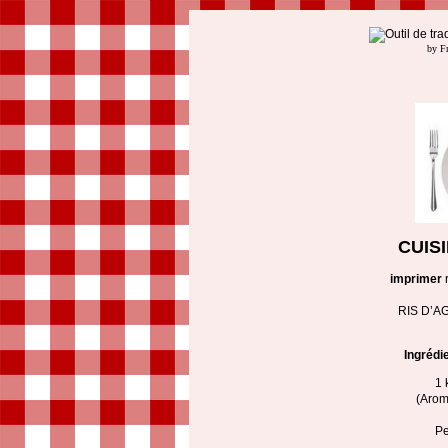
by F
CUIS
imprimer
RIS D’A
Ingrédi
1 
(Aroma
Pe