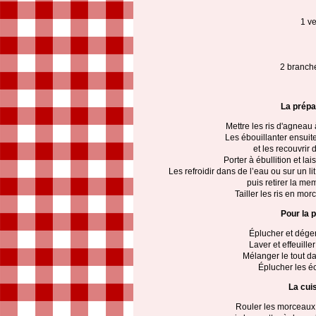
1 ve
2 branche
La prépa
Mettre les ris d'agneau 
Les ébouillanter ensuit
et les recouvrir d
Porter à ébullition et la
Les refroidir dans de l’eau ou sur un lit
puis retirer la me
Tailler les ris en mor
Pour la p
Éplucher et dégerm
Laver et effeuiller
Mélanger le tout dan
Éplucher les éc
La cui
Rouler les morceaux 