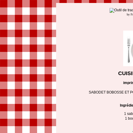
by F
CUIS
impri
SABODET BOBOSSE ET 
Ingrédi
1 sab
1 bou