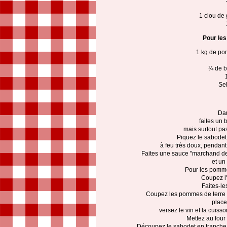
1 clou de 
Pour le
1 kg de po
¼ de b
Sel
Dan
faites un 
mais surtout pas
Piquez le sabodet 
à feu très doux, pendant
Faites une sauce "marchand de 
et un
Pour les pomme
Coupez l'
Faites-le
Coupez les pommes de terre 
place
versez le vin et la cuis
Mettez au fou
Découpez le sabodet en tranche 