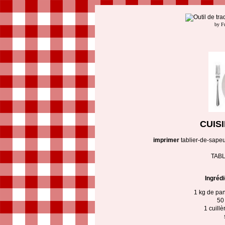
by F
CUIS
imprimer
tablier-de-sape
TABL
Ingréd
1 kg de pa
50 
1 cuill