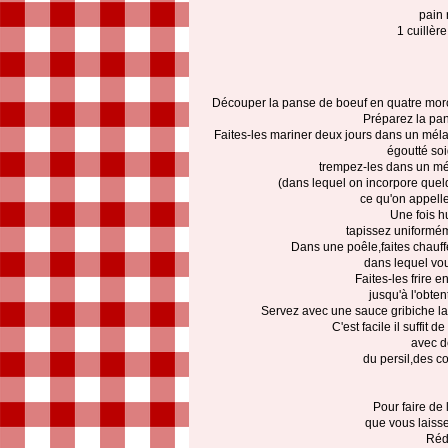
pain 
1 cuillèr
Découper la panse de boeuf en quatre morce
Préparez la panur
Faites-les mariner deux jours dans un méla
égoutté so
trempez-les dans un mél
(dans lequel on incorpore quelqu
ce qu'on appell
Une fois h
tapissez uniformé
Dans une poêle,faites chauff
dans lequel vous
Faites-les frire 
jusqu'à l'obten
Servez avec une sauce gribiche la 
C'est facile il suffit
avec d
du persil,des c
Pour faire de
que vous laissez
Réd