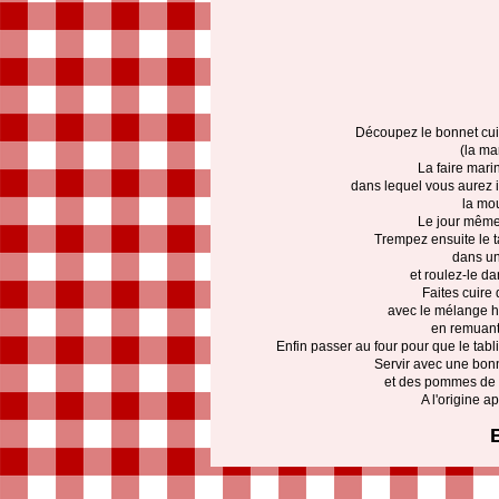
Découpez le bonnet cui
(la mar
La faire mari
dans lequel vous aurez in
la mou
Le jour même
Trempez ensuite le t
dans un
et roulez-le d
Faites cuire
avec le mélange h
en remuant 
Enfin passer au four pour que le tabl
Servir avec une bon
et des pommes de 
A l'origine a