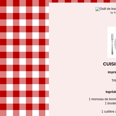
by F
CUIS
impri
TA
Ingréd
1 morceau de bonn
1 boute
1 cuillère