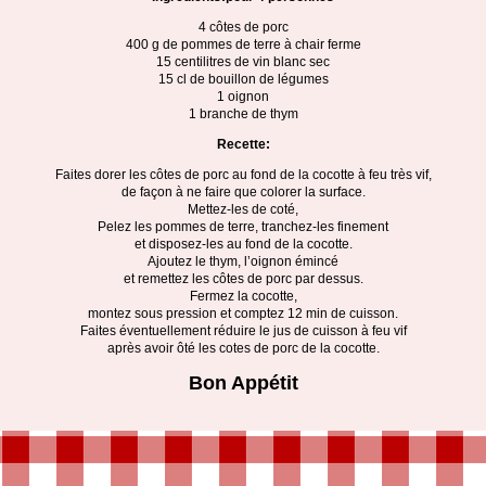
4 côtes de porc
400 g de pommes de terre à chair ferme
15 centilitres de vin blanc sec
15 cl de bouillon de légumes
1 oignon
1 branche de thym
Recette:
Faites dorer les côtes de porc au fond de la cocotte à feu très vif,
de façon à ne faire que colorer la surface.
Mettez-les de coté,
Pelez les pommes de terre, tranchez-les finement
et disposez-les au fond de la cocotte.
Ajoutez le thym, l’oignon émincé
et remettez les côtes de porc par dessus.
Fermez la cocotte,
montez sous pression et comptez 12 min de cuisson.
Faites éventuellement réduire le jus de cuisson à feu vif
après avoir ôté les cotes de porc de la cocotte.
Bon Appétit