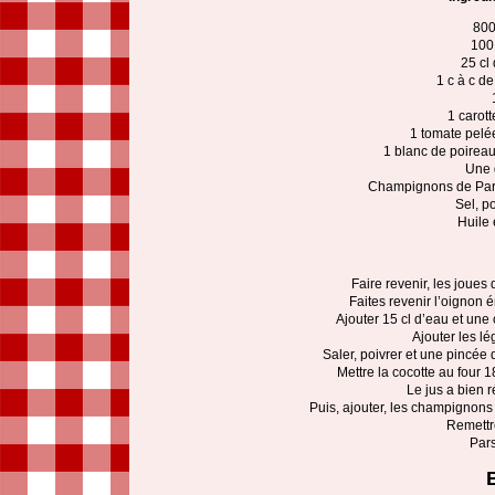
800
100
25 cl
1 c à c d
1 carot
1 tomate pelé
1 blanc de poireau,
Une 
Champignons de Paris
Sel, p
Huile 
Faire revenir, les joues
Faites revenir l’oignon é
Ajouter 15 cl d’eau et une
Ajouter les l
Saler, poivrer et une pincée 
Mettre la cocotte au four 
Le jus a bien r
Puis, ajouter, les champignons 
Remettr
Pars