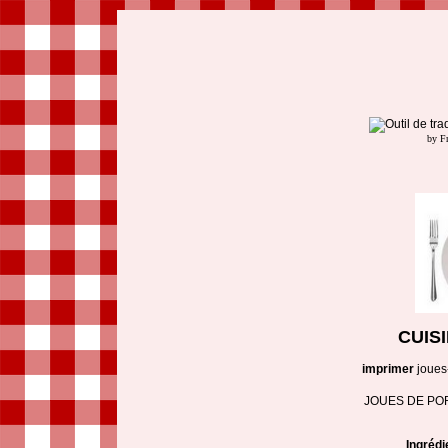
by F
CUIS
imprimer
joues
JOUES DE PO
Ingrédi