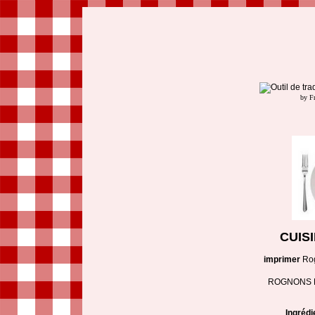
by F
CUIS
imprimer
Rog
ROGNONS 
Ingrédi