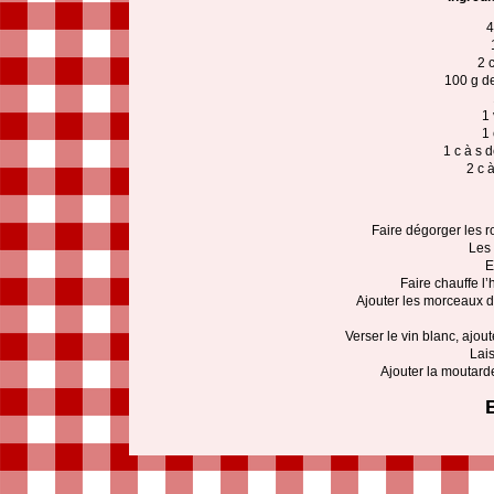
4
2 c
100 g d
1 
1 
1 c à s 
2 c 
Faire dégorger les 
Les 
E
Faire chauffe l’
Ajouter les morceaux d
Verser le vin blanc, ajou
Lais
Ajouter la moutarde