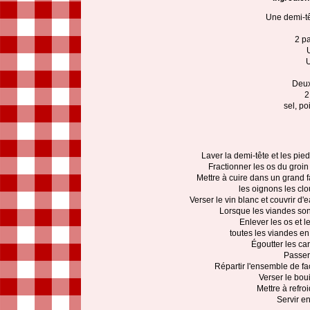
Une demi-tê
2 p
U
Deux
2
sel, po
Laver la demi-tête et les pi
Fractionner les os du groin 
Mettre à cuire dans un grand f
les oignons les clo
Verser le vin blanc et couvrir d'
Lorsque les viandes sont c
Enlever les os et l
toutes les viandes en
Égoutter les car
Passer 
Répartir l'ensemble de f
Verser le bou
Mettre à refro
Servir e