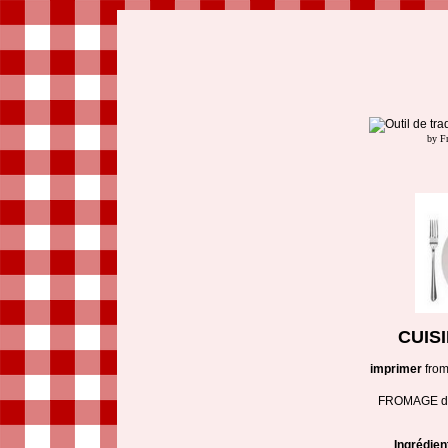
by F
CUIS
imprimer
from
FROMAGE de
Ingrédien