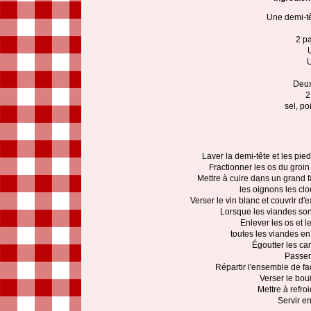
Une demi-tê
2 p
U
Deux
2
sel, po
Laver la demi-tête et les pi
Fractionner les os du groin 
Mettre à cuire dans un grand f
les oignons les clo
Verser le vin blanc et couvrir d'
Lorsque les viandes sont c
Enlever les os et l
toutes les viandes en
Égoutter les car
Passer 
Répartir l'ensemble de f
Verser le bou
Mettre à refro
Servir e