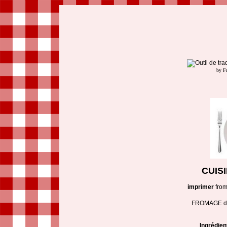
by F
CUIS
imprimer
from
FROMAGE de
Ingrédien