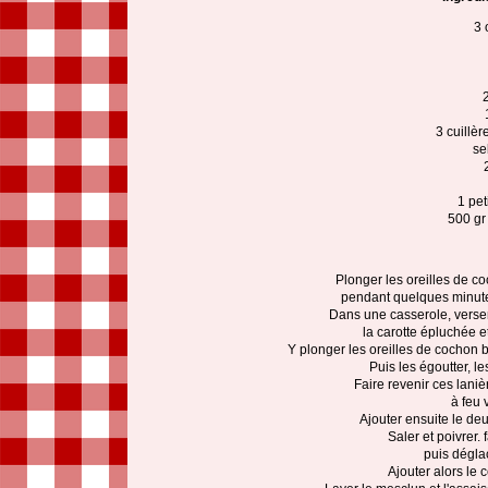
3 
2
3 cuillèr
se
1 pet
500 gr
Plonger les oreilles de c
pendant quelques minutes
Dans une casserole, verser 
la carotte épluchée e
Y plonger les oreilles de cochon b
Puis les égoutter, le
Faire revenir ces laniè
à feu 
Ajouter ensuite le d
Saler et poivrer.
puis déglac
Ajouter alors le 