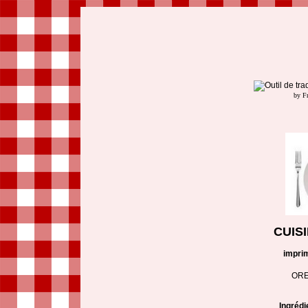
by F
CUIS
impri
ORE
Ingrédi