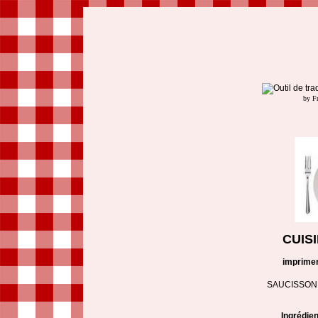
by F
CUIS
imprime
SAUCISSON 
Ingrédie