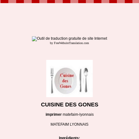
by FreeWebsiteTranslation.com
CUISINE DES GONES
imprimer
matefaim-lyonnais
MATEFAIM LYONNAIS
Ingrédients: