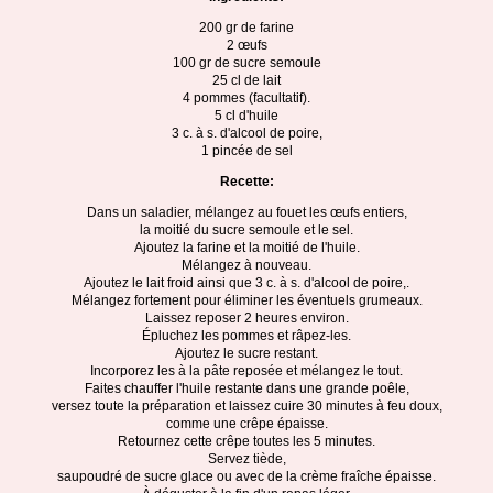
200 gr de farine
2 œufs
100 gr de sucre semoule
25 cl de lait
4 pommes (facultatif).
5 cl d'huile
3 c. à s. d'alcool de poire,
1 pincée de sel
Recette:
Dans un saladier, mélangez au fouet les œufs entiers,
la moitié du sucre semoule et le sel.
Ajoutez la farine et la moitié de l'huile.
Mélangez à nouveau.
Ajoutez le lait froid ainsi que 3 c. à s. d'alcool de poire,.
Mélangez fortement pour éliminer les éventuels grumeaux.
Laissez reposer 2 heures environ.
Épluchez les pommes et râpez-les.
Ajoutez le sucre restant.
Incorporez les à la pâte reposée et mélangez le tout.
Faites chauffer l'huile restante dans une grande poêle,
versez toute la préparation et laissez cuire 30 minutes à feu doux,
comme une crêpe épaisse.
Retournez cette crêpe toutes les 5 minutes.
Servez tiède,
saupoudré de sucre glace ou avec de la crème fraîche épaisse.