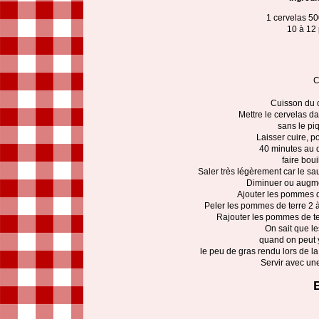
1 cervelas 500
10 à 12 
C
Cuisson du c
Mettre le cervelas da
sans le piq
Laisser cuire, p
40 minutes au d
faire bouil
Saler très légèrement car le sa
Diminuer ou augmen
Ajouter les pommes d
Peler les pommes de terre 2
Rajouter les pommes de te
On sait que l
quand on peut y
le peu de gras rendu lors de la
Servir avec un