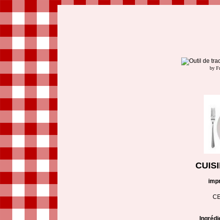
by F
CUIS
imp
CE
Ingrédi