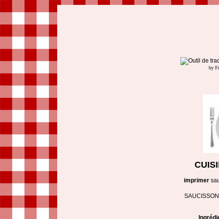
by F
CUIS
imprimer
sau
SAUCISSON
Ingrédi