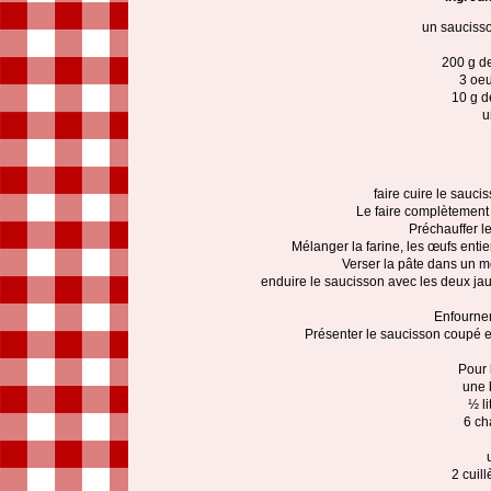
un saucisso
200 g de
3 oeu
10 g d
u
faire cuire le sauci
Le faire complètement r
Préchauffer le
Mélanger la farine, les œufs entier
Verser la pâte dans un m
enduire le saucisson avec les deux jaun
Enfourner
Présenter le saucisson coupé
Pour 
une 
½ li
6 ch
2 cuil