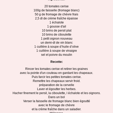
20 tomates cerise
100g de faisselle (fromage blanc)
50 g de fromage de chèvre frais
2,5 dl de crème fraîche épaisse
1 échalote
1 gousse d'ail
10 brins de persil plat
10 brins de ciboulette
1 petit oignon nouveau
un demi-dl de vin blanc
1 cuillère à soupe d’huile d’olive
1 cuillère à soupe de vinaigre
sel et poivre du moulin
Recette:
Rincer les tomates cerise et retirer les graines
avec la pointe d'un couteau en gardant les chapeaux.
Puis farcir les petites tomates cerise.
Remettre les chapeaux servir froid.
préparation de la cervelle
Laver et égoutter les herbes.
Hacher finement le persil, la ciboulette, l échalote et les oignons.
Dans un bol
Verser la faisselle de fromage blanc bien égoutté
avec le fromage de chèvre
et la crème fraîche dans un saladier.