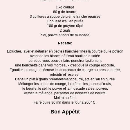
1 kg courge
80 g de beurre,
3 cuillères à soupe de crème fraîche épaisse
1 gousse d'ail en purée
100 gr de gruyère râpé
2 œufs
Sel, poivre et noix de muscade
Recette:
Eplucher, laver et détailler en petites tranches fines la courge ou le potiron
avant de les blanchir à l'eau bouillante salée
Lorsque vous pouvez faire pénétrer facilement
une fourchette dans vos morceaux c’est que la courge est cuite.
Egoutter la courge et écrasé les morceaux de courge au presse-purée,
refroidir et réserver.
Dans un plat à gratin préalablement beurré, étaler l'ail en purée
Mélanger les cubes de courge, la crème, les jaunes d'œufs,
le beurre, le sel, le poivre et la muscade salée, poivrer.
Verser le mélange, parsemer de noisettes de beurre.
Mettre au four.
Faire cuire 30 mn dans le four à 200° C.
Bon Appétit