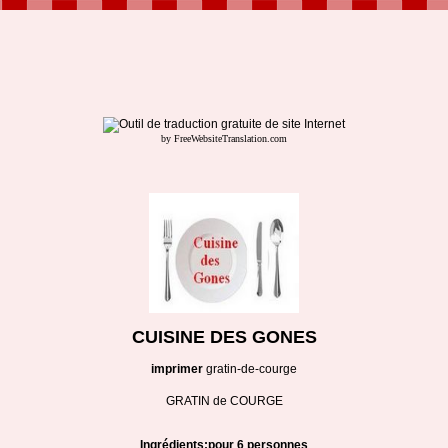
by FreeWebsiteTranslation.com
CUISINE DES GONES
imprimer
gratin-de-courge
GRATIN de COURGE
Ingrédients:pour 6 personnes