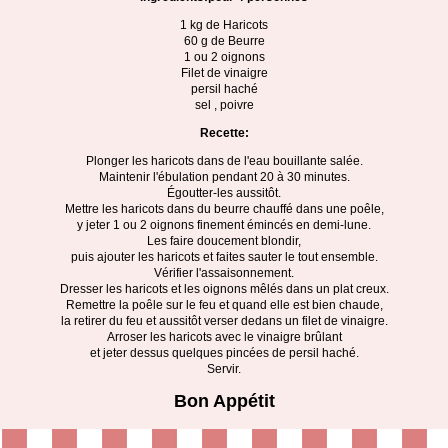
1 kg de Haricots
60 g de Beurre
1 ou 2 oignons
Filet de vinaigre
persil haché
sel , poivre
Recette:
Plonger les haricots dans de l'eau bouillante salée.
Maintenir l'ébulation pendant 20 à 30 minutes.
Égoutter-les aussitôt.
Mettre les haricots dans du beurre chauffé dans une poêle,
y jeter 1 ou 2 oignons finement émincés en demi-lune.
Les faire doucement blondir,
puis ajouter les haricots et faites sauter le tout ensemble.
Vérifier l'assaisonnement.
Dresser les haricots et les oignons mêlés dans un plat creux.
Remettre la poêle sur le feu et quand elle est bien chaude,
la retirer du feu et aussitôt verser dedans un filet de vinaigre.
Arroser les haricots avec le vinaigre brûlant
et jeter dessus quelques pincées de persil haché.
Servir.
Bon Appétit