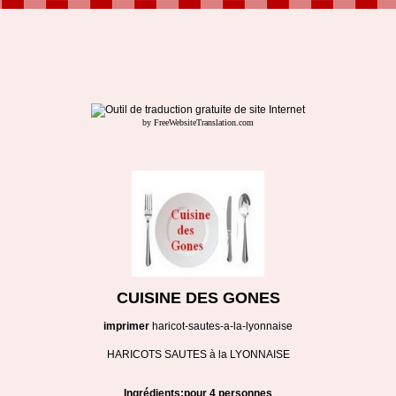
by FreeWebsiteTranslation.com
CUISINE DES GONES
imprimer
haricot-sautes-a-la-lyonnaise
HARICOTS SAUTES à la LYONNAISE
Ingrédients:pour 4 personnes