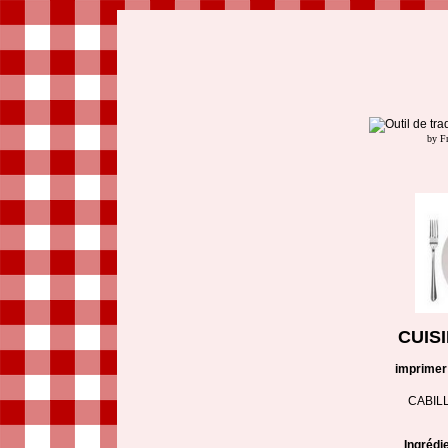
by F
CUIS
imprimer
CABIL
Ingrédi