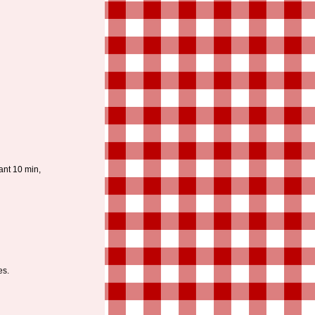
ant 10 min,
es.