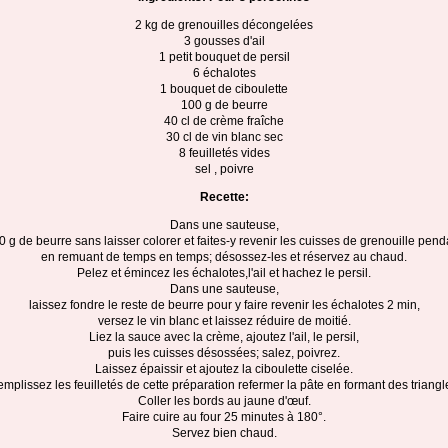
2 kg de grenouilles décongelées
3 gousses d'ail
1 petit bouquet de persil
6 échalotes
1 bouquet de ciboulette
100 g de beurre
40 cl de crème fraîche
30 cl de vin blanc sec
8 feuilletés vides
sel , poivre
Recette:
Dans une sauteuse,
0 g de beurre sans laisser colorer et faites-y revenir les cuisses de grenouille pend
en remuant de temps en temps; désossez-les et réservez au chaud.
Pelez et émincez les échalotes,l'ail et hachez le persil.
Dans une sauteuse,
laissez fondre le reste de beurre pour y faire revenir les échalotes 2 min,
versez le vin blanc et laissez réduire de moitié.
Liez la sauce avec la crème, ajoutez l'ail, le persil,
puis les cuisses désossées; salez, poivrez.
Laissez épaissir et ajoutez la ciboulette ciselée.
mplissez les feuilletés de cette préparation refermer la pâte en formant des triangl
Coller les bords au jaune d'œuf.
Faire cuire au four 25 minutes à 180°.
Servez bien chaud.