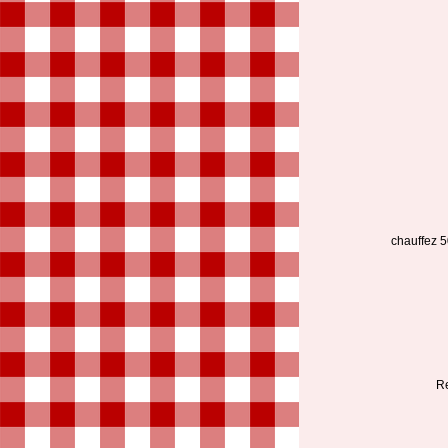
chauffez 5
Re