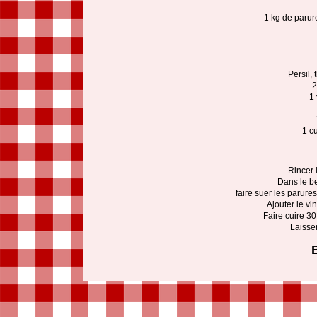
1 kg de parure
Persil, 
2
1 
1 cu
Rincer 
Dans le be
faire suer les parure
Ajouter le vin
Faire cuire 30
Laisser