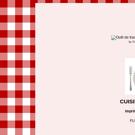
by F
CUIS
impri
FU