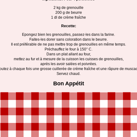
2 kg de grenouille
200 g de beurre
1 dl de crème fraîche
Recette:
Epongez bien les grenouilles, passez-les dans la farine.
Faites-les dorer sans coloration dans le beurre.
Il est préférable de ne pas mettre trop de grenouilles en même temps.
Préchauffez le four à 150° C.
Dans un plat allant au four,
mettez au fur et à mesure de la cuisson les cuisses de grenouilles,
après les avoir salées et poivrées.
outez à chaque fois une grosse cuillerée de crème fraîche et une râpure de musca
Servez chaud.
Bon Appétit