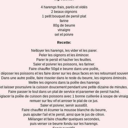
4 harengs frais, parés et vidés
2 beaux oignons
1 petit bouquet de persil plat
farine
80g de beurre
vinaigre
sel et poivre
Recette:
Nettoyer les harengs, les vider et les parer.
Peler les oignons et les émincer.
Parer le persil et hacher les feuilles.
Saler et poivrer les poissons, les fariner.
Faire chauffer 50gd e beurre dans une poêle,
 déposer les poissons et les faire dorer sur les deux faces en les retournant souven
Dans une autre poêle, faire rissoler dans le reste du beurre, les oignons émincés.
Mettre les oignons dans la poêle des harengs
et laisser poursuivre la cuisson doucement pendant une petite dizaine de minutes.
Faire passer le tout dans un plat de service et parsemer de persil haché.
glacer la poêle de cuisson des poissons avec 1 bonne cuillerée à soupe de vinaig
remuer sur feu vif et arroser le plat de ce jus.
Saler et poivrer, servir aussitôt.
Faire chauffer et écumer la mousse blanche du beurre,
puis ajouter l'ail et le persil, ainsi que le jus de citron.
Mélanger et faire chauffer quelques secondes,
puis verser ce beurre fondu sur les harengs.