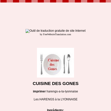
by FreeWebsiteTranslation.com
CUISINE DES GONES
imprimer
harengs-a-la-lyonnaise
Les HARENGS à la LYONNAISE
Ingrédients: