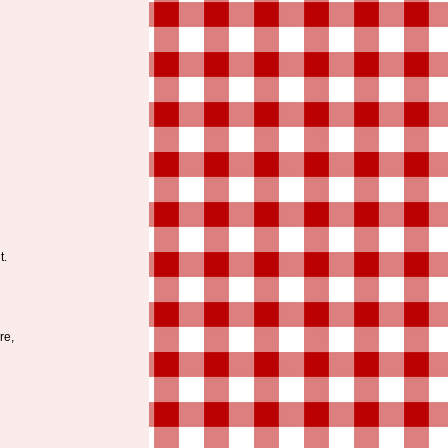
t.
re,