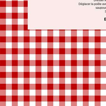
Dresser l
Déglacer la poêle avec
saupoud
S