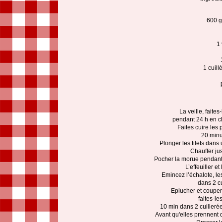
600 g
1 
1 cuill
La veille, faites
pendant 24 h en ch
Faites cuire les
20 minut
Plonger les filets dans 
Chauffer ju
Pocher la morue pendant 5
L’effeuiller e
Emincez l’échalote, les
dans 2 cu
Eplucher et couper
faites-le
10 min dans 2 cuillerée
Avant qu'elles prennent d