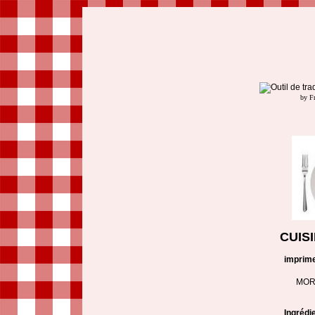
by F
CUIS
imprim
MOR
Ingrédi