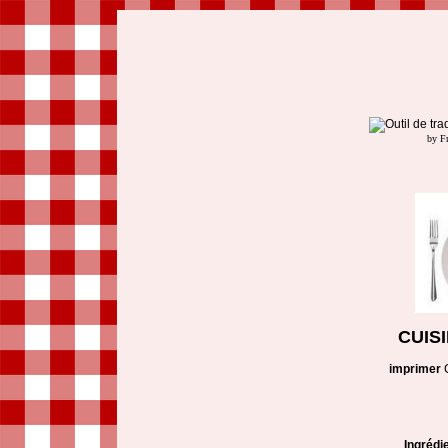
by F
CUIS
imprimer
Ingrédi