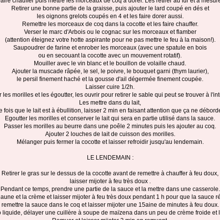
aire chauffer puis mettre les morceaux de coq à dorer. Les retirer au fur et à mesur
Retirer une bonne partie de la graisse, puis ajouter le lard coupé en dés et
les oignons grelots coupés en 4 et les faire dorer aussi.
Remettre les morceaux de coq dans la cocotte et les faire chauffer.
Verser le marc d'Arbois ou le cognac sur les morceaux et flamber
(attention éteignez votre hotte aspirante pour ne pas mettre le feu à la maison!).
Saupoudrer de farine et enrober les morceaux (avec une spatule en bois
ou en secouant la cocotte avec un mouvement rotatif).
Mouiller avec le vin blanc et le bouillon de volaille chaud.
Ajouter la muscade râpée, le sel, le poivre, le bouquet garni (thym laurier),
le persil finement haché et la gousse d'ail dégermée finement coupée.
Laisser cuire 1/2h.
 les morilles et les égoutter, les ouvrir pour retirer le sable qui peut se trouver à l'int
Les mettre dans du lait,
e fois que le lait est à ébullition, laisser 2 min en faisant attention que ça ne débord
Egoutter les morilles et conserver le lait qui sera en partie utilisé dans la sauce.
Passer les morilles au beurre dans une poêle 2 minutes puis les ajouter au coq.
Ajouter 2 louches de lait de cuisson des morilles.
Mélanger puis fermer la cocotte et laisser refroidir jusqu'au lendemain.
LE LENDEMAIN :
Retirer le gras sur le dessus de la cocotte avant de remettre à chauffer à feu doux,
laisser mijoter à feu très doux .
Pendant ce temps, prendre une partie de la sauce et la mettre dans une casserole.
 jaune et la crème et laisser mijoter à feu très doux pendant 1 h pour que la sauce 
remettre la sauce dans le coq et laisser mijoter une 15aine de minutes à feu doux.
p liquide, délayer une cuillère à soupe de maïzena dans un peu de crème froide et l