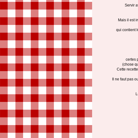
Servir 
Mais il est 
qui contient 
certes 
(chose qu
Cette recette
Il ne faut pas 
L