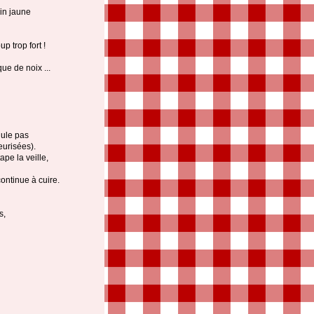
in jaune
p trop fort !
ue de noix ...
nule pas
eurisées).
ape la veille,
ontinue à cuire.
s,