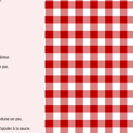
e.
érieur.
e pas.
réduise un peu,
'ajouter à la sauce.