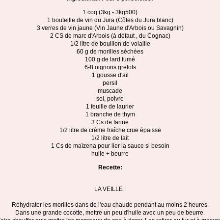
1 coq (3kg - 3kg500)
1 bouteille de vin du Jura (Côtes du Jura blanc)
3 verres de vin jaune (Vin Jaune d'Arbois ou Savagnin)
2 CS de marc d'Arbois (à défaut , du Cognac)
1/2 litre de bouillon de volaille
60 g de morilles séchées
100 g de lard fumé
6-8 oignons grelots
1 gousse d'ail
persil
muscade
sel, poivre
1 feuille de laurier
1 branche de thym
3 Cs de farine
1/2 litre de crème fraîche crue épaisse
1/2 litre de lait
1 Cs de maïzena pour lier la sauce si besoin
huile + beurre
Recette:
LA VEILLE :
Réhydrater les morilles dans de l'eau chaude pendant au moins 2 heures.
Dans une grande cocotte, mettre un peu d'huile avec un peu de beurre.