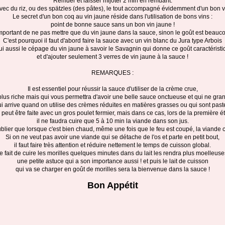
Remuer et laisser mijoter 2 min en remuant.
avec du riz, ou des spätzles (des pâtes), le tout accompagné évidemment d'un bon v
Le secret d'un bon coq au vin jaune réside dans l'utilisation de bons vins :
point de bonne sauce sans un bon vin jaune !
important de ne pas mettre que du vin jaune dans la sauce, sinon le goût est beaucou
C'est pourquoi il faut d'abord faire la sauce avec un vin blanc du Jura type Arbois
lui aussi le cépage du vin jaune à savoir le Savagnin qui donne ce goût caractéristiq
et d'ajouter seulement 3 verres de vin jaune à la sauce !
REMARQUES :
Il est essentiel pour réussir la sauce d'utiliser de la crème crue,
plus riche mais qui vous permettra d'avoir une belle sauce onctueuse et qui ne gra
i arrive quand on utilise des crèmes réduites en matières grasses ou qui sont past
 peut être faite avec un gros poulet fermier, mais dans ce cas, lors de la première ét
il ne faudra cuire que 5 à 10 min la viande dans son jus.
oublier que lorsque c'est bien chaud, même une fois que le feu est coupé, la viande c
Si on ne veut pas avoir une viande qui se détache de l'os et parte en petit bout,
il faut faire très attention et réduire nettement le temps de cuisson global.
e fait de cuire les morilles quelques minutes dans du lait les rendra plus moelleuse
une petite astuce qui a son importance aussi ! et puis le lait de cuisson
qui va se charger en goût de morilles sera la bienvenue dans la sauce !
Bon Appétit