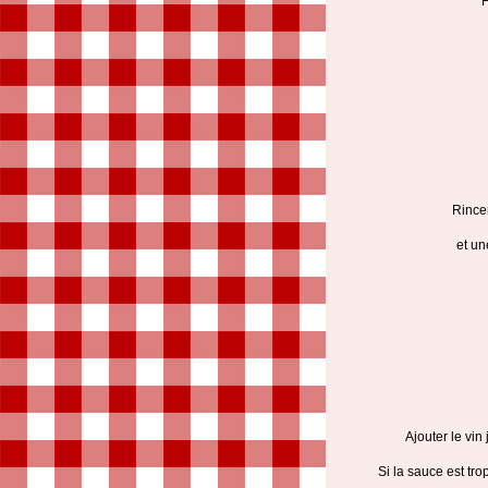
F
Rincer
et un
Ajouter le vin
Si la sauce est tro