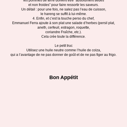
les pommes de terre doivent être “absolument tièdes
et non froides” pour faire ressortir les saveurs.
Un détail : pour une fois, ne salez pas l’eau de cuisson,
le hareng se suffit à lui-même.
4. Enfin, et c’est la touche perso du chef,
Emmanuel Ferra ajoute à son plat une salade d’herbes (persil plat,
aneth, cerfeuil, estragon, roquette,
coriandre Fraîche, etc.).
Cela crée toute la différence.
Le petit truc
Utilisez une huile neutre comme l’huile de colza,
qui a l’avantage de ne pas donner de goût et de ne pas figer au frigo.
Bon Appétit