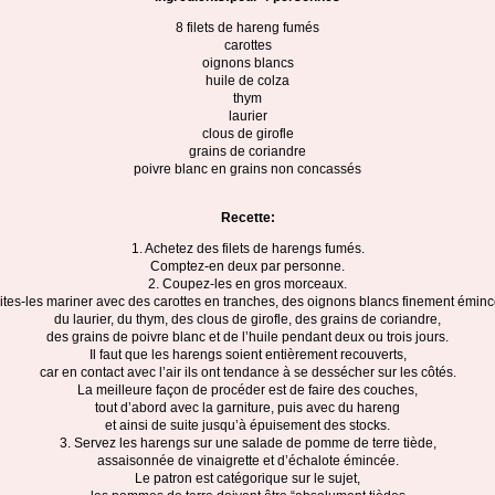
8 filets de hareng fumés
carottes
oignons blancs
huile de colza
thym
laurier
clous de girofle
grains de coriandre
poivre blanc en grains non concassés
Recette:
1. Achetez des filets de harengs fumés.
Comptez-en deux par personne.
2. Coupez-les en gros morceaux.
ites-les mariner avec des carottes en tranches, des oignons blancs finement éminc
du laurier, du thym, des clous de girofle, des grains de coriandre,
des grains de poivre blanc et de l’huile pendant deux ou trois jours.
Il faut que les harengs soient entièrement recouverts,
car en contact avec l’air ils ont tendance à se dessécher sur les côtés.
La meilleure façon de procéder est de faire des couches,
tout d’abord avec la garniture, puis avec du hareng
et ainsi de suite jusqu’à épuisement des stocks.
3. Servez les harengs sur une salade de pomme de terre tiède,
assaisonnée de vinaigrette et d’échalote émincée.
Le patron est catégorique sur le sujet,