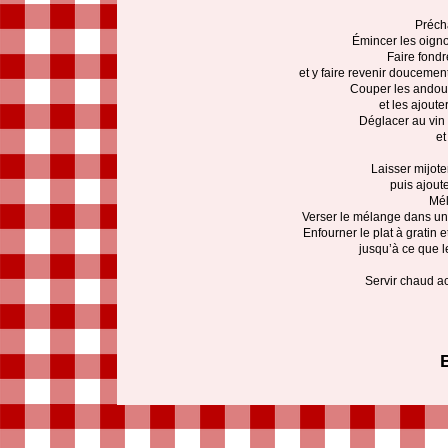
Précha
Émincer les oigno
Faire fond
et y faire revenir doucement
Couper les andoui
et les ajout
Déglacer au vin 
et
Laisser mijot
puis ajouter
Mél
Verser le mélange dans un 
Enfourner le plat à gratin 
jusqu’à ce que le
Servir chaud a