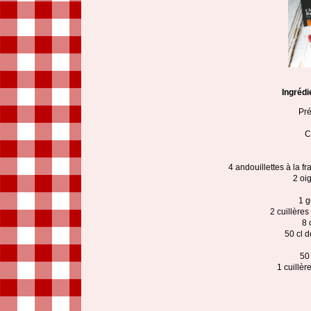
Ingrédi
Pré
C
4 andouillettes à la fra
2 oi
1 g
2 cuillère
8 
50 cl d
50
1 cuillèr