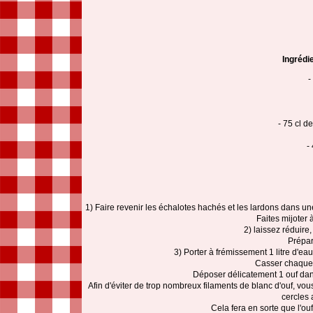
Ingrédi
-
- 75 cl d
-
1) Faire revenir les échalotes hachés et les lardons dans une p
Faites mijoter
2) laissez réduire
Prépar
3) Porter à frémissement 1 litre d'ea
Casser chaque 
Déposer délicatement 1 ouf dans
Afin d'éviter de trop nombreux filaments de blanc d'ouf, vou
cercles 
Cela fera en sorte que l'ou