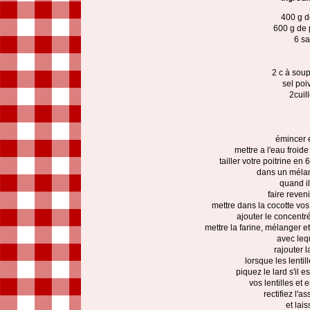
400 g de
600 g de 
6 sa
2 c à sou
sel poi
2cuil
émincer e
mettre a l'eau froide
tailler votre poitrine en 
dans un mélan
quand il
faire reven
mettre dans la cocotte vos
ajouter le concentr
mettre la farine, mélanger e
avec lequ
rajouter l
lorsque les lentil
piquez le lard s'il e
vos lentilles et
rectifiez l'
et lai