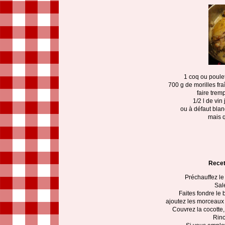
1 coq ou poule
700 g de morilles fr
faire trem
1/2 l de vi
ou à défaut blan
mais 
Recet
Préchauffez le 
Sale
Faites fondre le 
ajoutez les morceaux 
Couvrez la cocotte,
Rinc