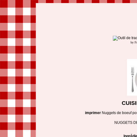
by F
CUIS
imprimer
Nuggets de boeuf pou
NUGGETS D
Ingrédi