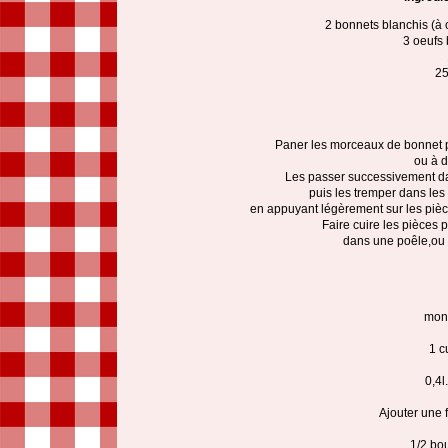
2 bonnets blanchis (à
3 oeufs 
25
Paner les morceaux de bonnet p
ou à d
Les passer successivement dan
puis les tremper dans les 
en appuyant légèrement sur les pièc
Faire cuire les pièces
dans une poêle,ou 
mon
1 c
0,4l
Ajouter une 
1/2 bo