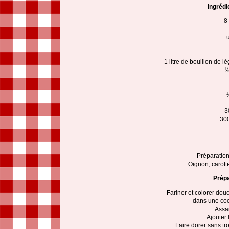
Ingrédi
8
1 litre de bouillon de l
½
3
300
Préparation
Oignon, carotte
Prépa
Fariner et colorer dou
dans une coco
Assai
Ajouter 
Faire dorer sans tr