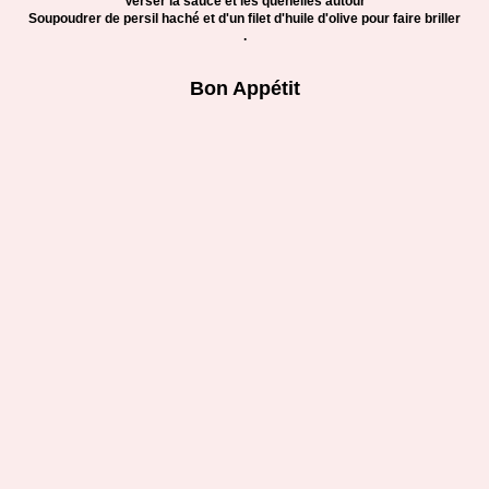
Verser la sauce et les quenelles autour
Soupoudrer de persil haché et d'un filet d'huile d'olive pour faire briller
.
Bon Appétit