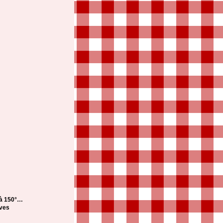
 à 150°…
ives