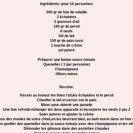
Ingrédients: pour 10 personnes
500 gr de foie de volaille
3 échalotes
3 gousses d'ail
100 gr de persil
6 oeufs
3/4 de lait
150 gr de pain rassi
1 louche de crème
sel poivre
Préparer une bonne sauce tomate
Quenelles ( 1 par personne)
Champignons
Olives noires
Recette:
Passer au mixeur les foies l'ail,les échalotes et le persil
Chauffer le lait et verser sur le pain
Mixer pour obtenir une panade
Une fois refroidi mélanger les deux appareils et incorporer les oeufs 2 par 2
Saler poivrer et ajouter la crème
ans des moules de votre choix,en les beurrant bien, au bain marie dans un four
re gonfler des quenelles dans la sauce tomate avec des champignons et les ol
Démouler les gâteaux dans des assiettes chaudes