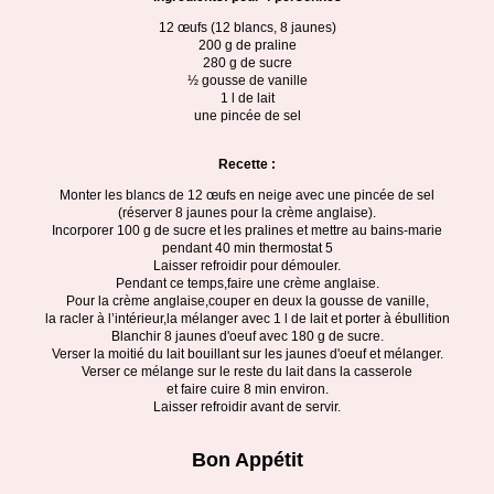
12 œufs (12 blancs, 8 jaunes)
200 g de praline
280 g de sucre
½ gousse de vanille
1 l de lait
une pincée de sel
Recette :
Monter les blancs de 12 œufs en neige avec une pincée de sel
(réserver 8 jaunes pour la crème anglaise).
Incorporer 100 g de sucre et les pralines et mettre au bains-marie
pendant 40 min thermostat 5
Laisser refroidir pour démouler.
Pendant ce temps,faire une crème anglaise.
Pour la crème anglaise,couper en deux la gousse de vanille,
la racler à l’intérieur,la mélanger avec 1 l de lait et porter à ébullition
Blanchir 8 jaunes d'oeuf avec 180 g de sucre.
Verser la moitié du lait bouillant sur les jaunes d'oeuf et mélanger.
Verser ce mélange sur le reste du lait dans la casserole
et faire cuire 8 min environ.
Laisser refroidir avant de servir.
Bon Appétit