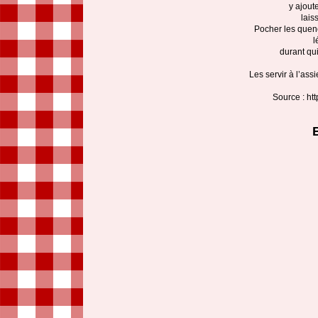
y ajout
lais
Pocher les quene
l
durant qui
Les servir à l’as
Source : ht