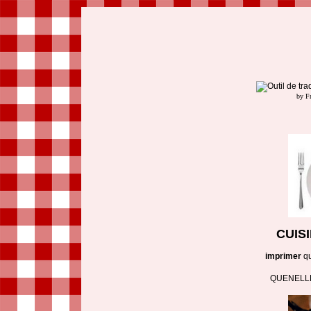
by F
CUIS
imprimer
q
QUENELLE