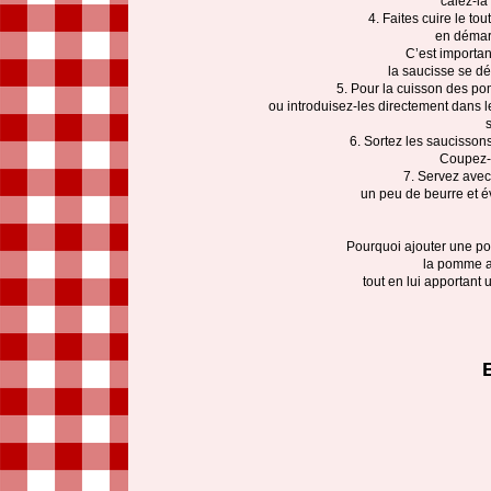
calez-la
4. Faites cuire le to
en démarr
C’est importa
la saucisse se déc
5. Pour la cuisson des pom
ou introduisez-les directement dans le
s
6. Sortez les saucisson
Coupez-l
7. Servez avec
un peu de beurre et é
Pourquoi ajouter une po
la pomme ab
tout en lui apportant u