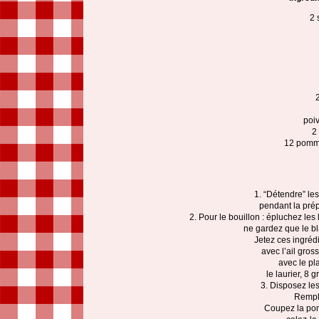
2 
2
poiv
2 
12 pomme
1. “Détendre” le
pendant la prép
2. Pour le bouillon : épluchez les
ne gardez que le bl
Jetez ces ingréd
avec l’ail gro
avec le pl
le laurier, 8 
3. Disposez le
Rempli
Coupez la pom