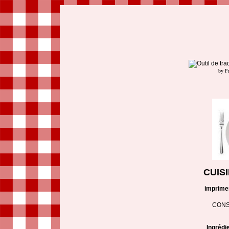
by F
CUIS
imprime
CONS
Ingrédi