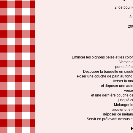
2l de bouil
3d
20
Émincer les oignons pelés et les colo
Verser le
porter à éb
Découper la baguette en croûto
Poser une couche de pain au fond 
Verser la mo
et déposer une autr
verse
et une dernière couche de 
jusqu'à c
Mélanger le
ajouter une l
déposer ce mélange
Servir en prélevant dessus 