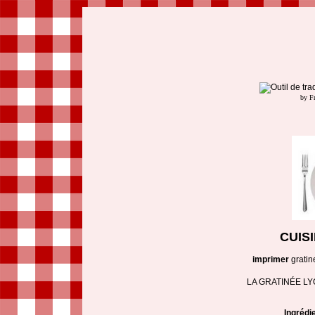
by F
CUIS
imprimer
gratin
LA GRATINÉE L
Ingrédi