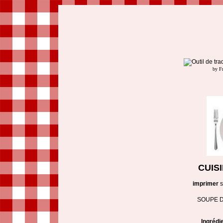
by F
CUIS
imprimer
SOUPE 
Ingrédi