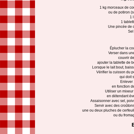
1 kg morceaux de co
ou de potiron (s
1 
1 tablet
Une pincée de 
Sel
Éplucher la co
Verser dans une
couvrir de 
ajouter la tablette de b
Lorsque le lait bout, bais
Vérifier la cuisson du 
qui doit 
Enlever 
en fonction de
Utiliser un mixeu
en détendant éve
Assaisonner avec sel, poiv
Servir avec des croûton
une ou deux pluches de cerfeui
ou du froma