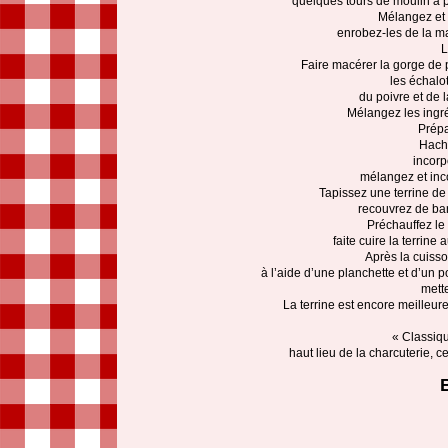
quelques tours de moulin à 
Mélangez et m
enrobez-les de la ma
L
Faire macérer la gorge de 
les échalo
du poivre et de 
Mélangez les ingré
Prépa
Hache
incorp
mélangez et inco
Tapissez une terrine de 
recouvrez de bar
Préchauffez le 
faite cuire la terrine
Après la cuisso
à l’aide d’une planchette et d’un p
mette
La terrine est encore meilleure
« Classiqu
haut lieu de la charcuterie, ce