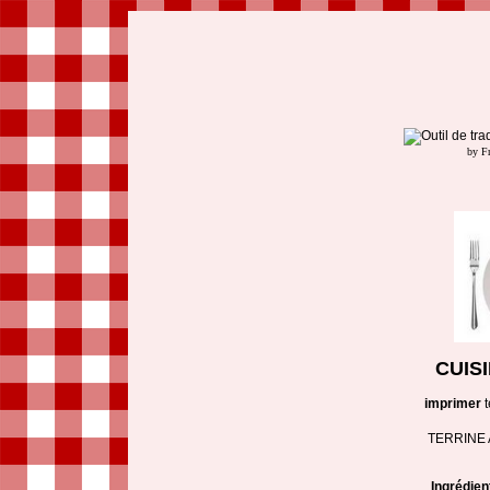
by F
CUIS
imprimer
t
TERRINE 
Ingrédien