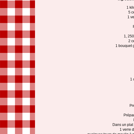
1 kil
5 c
1 ve
1, 250
2 c
1 bouquet ga
1 
Pré
Prépar
Dans un plat 
1 verre d