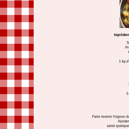
Ingrédie
T
Pr
1 kg 
5
Faire revenir l'oignon 
Ajouter
saisir quelque