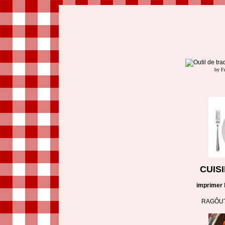
by F
CUIS
imprimer
RAGÔUT