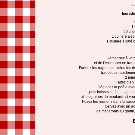
L
Ingrédi
1
1 
20 cl d
1 cuillère à 
1 cuillère à café 
Demandez à votr
et de l’escaloper en tran
Farinez les rognons et faites-les r
(procédez rapidemen
2 min
Faites bien
Déglacez la poêle avec 
puis baissez le feu et ajout
et les graines de moutarde si vou
Posez les rognons dans la sauce
Servez avec un a
de macaronis au gratin