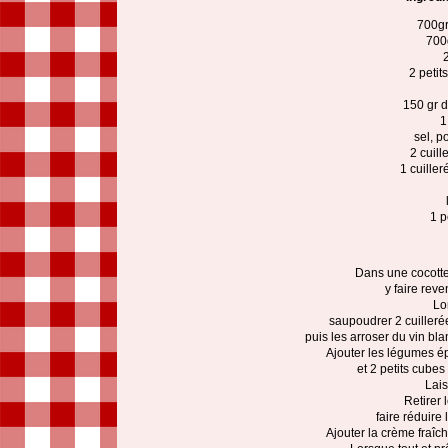
700gr
700
2
2 petit
150 gr d
1
sel, p
2 cuill
1 cuiller
1 p
Dans une cocotte,
y faire rev
Lo
saupoudrer 2 cuilleré
puis les arroser du vin bla
Ajouter les légumes ép
et 2 petits cubes
Lais
Retirer
faire réduire 
Ajouter la crème fraîc