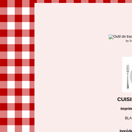
by F
CUIS
imprim
BLA
Ingrédi